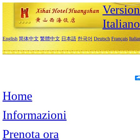
Version
Italiano
English
简体中文
繁體中文
日本語
한국어
Deutsch
Français
Itali
Home
Informazioni
Prenota ora