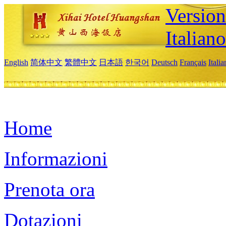
Version
Italiano
English
简体中文
繁體中文
日本語
한국어
Deutsch
Français
Itali
Home
Informazioni
Prenota ora
Dotazioni