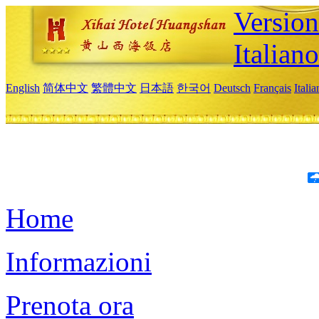
Version
Italiano
English
简体中文
繁體中文
日本語
한국어
Deutsch
Français
Itali
Home
Informazioni
Prenota ora