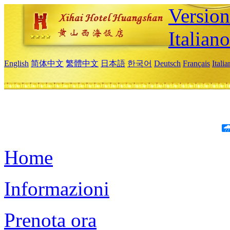
Version
Italiano
English
简体中文
繁體中文
日本語
한국어
Deutsch
Français
Itali
Home
Informazioni
Prenota ora