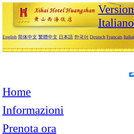
Version
Italiano
English
简体中文
繁體中文
日本語
한국어
Deutsch
Français
Itali
Home
Informazioni
Prenota ora