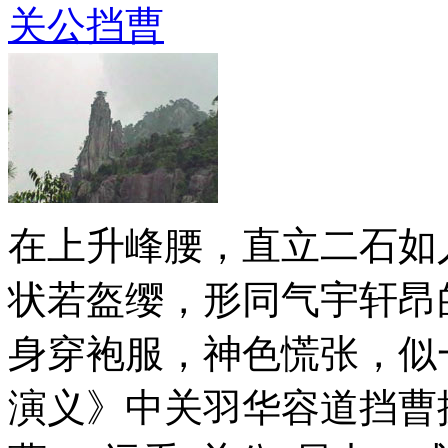
关公挡曹
在上升峰腰，直立二石如
状若盔缨，形同气宇轩昂
身穿袍服，神色慌张，似
演义》中关羽华容道挡曹