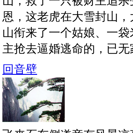
山，救了一只被财主追杀
恩，这老虎在大雪封山，
山衔来了一个姑娘、一袋
主抢去逼婚逃命的，已无家可
回音壁