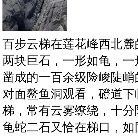
百步云梯在莲花峰西北麓
两块巨石，一形如龟，一
凿成的一百余级险峻陡峭
对面鳌鱼洞观看，磴道下
梯，常有云雾缭绕，十分
龟蛇二石又恰在梯口，如