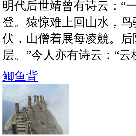
明代后世靖曾有诗云：“
登。猿惊难上回山水，鸟
伏，山僧着展每凌競。后
层。”今人亦有诗云：“云梯百
鲫鱼背