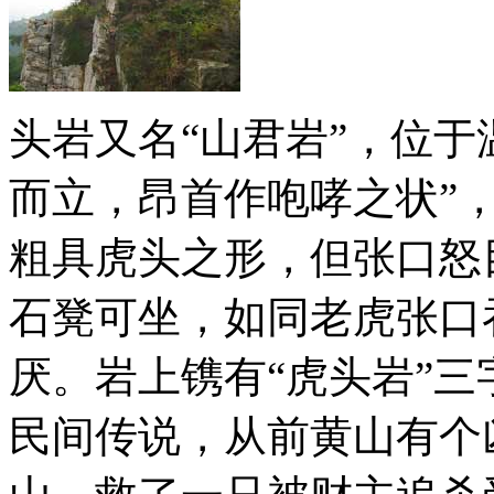
头岩又名“山君岩”，位于
而立，昂首作咆哮之状”
粗具虎头之形，但张口怒
石凳可坐，如同老虎张口
厌。岩上镌有“虎头岩”
民间传说，从前黄山有个