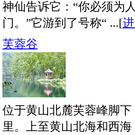
神仙告诉它：“你必须为
门。”它游到了号称“ ...[
进
芙蓉谷
位于黄山北麓芙蓉峰脚下
里。上至黄山北海和西海