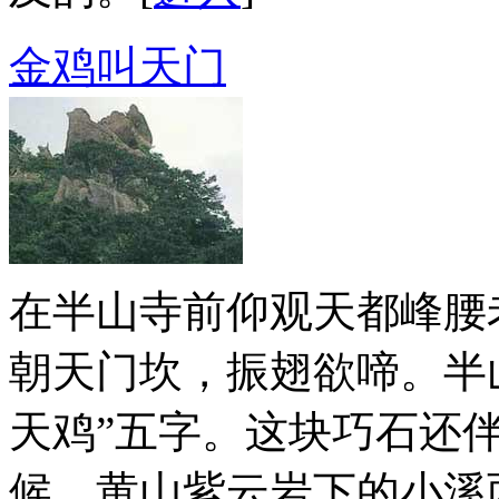
金鸡叫天门
在半山寺前仰观天都峰腰
朝天门坎，振翅欲啼。半
天鸡”五字。这块巧石还
候，黄山紫云岩下的小溪