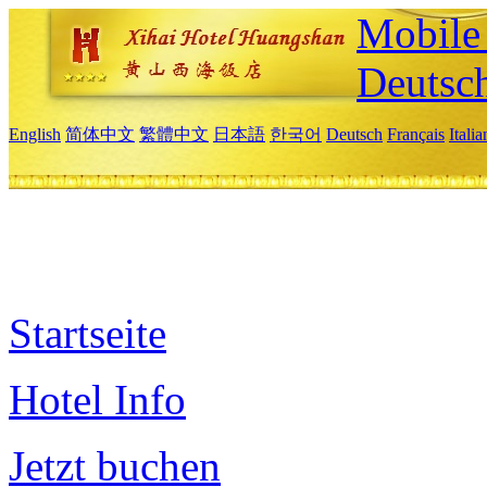
Mobile 
Deutsc
English
简体中文
繁體中文
日本語
한국어
Deutsch
Français
Itali
Startseite
Hotel Info
Jetzt buchen