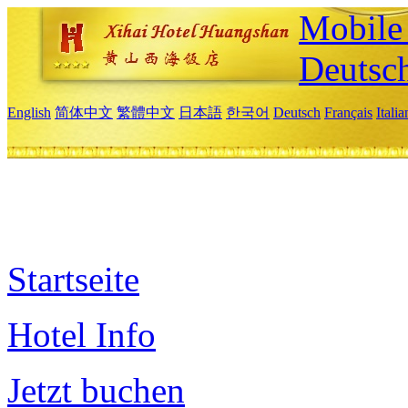
Mobile 
Deutsc
English
简体中文
繁體中文
日本語
한국어
Deutsch
Français
Itali
Startseite
Hotel Info
Jetzt buchen