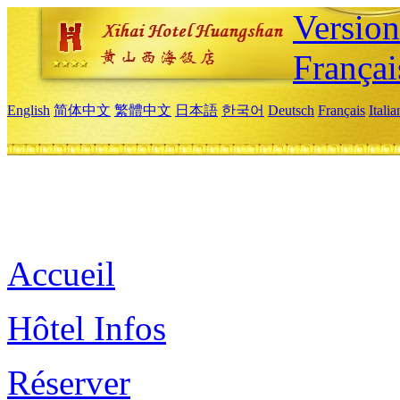
Versio
Françai
English
简体中文
繁體中文
日本語
한국어
Deutsch
Français
Itali
Accueil
Hôtel Infos
Réserver