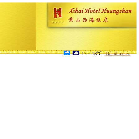
17 ~ 18℃
Détail météo