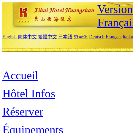
Versio
Françai
English
简体中文
繁體中文
日本語
한국어
Deutsch
Français
Itali
Accueil
Hôtel Infos
Réserver
Équipements