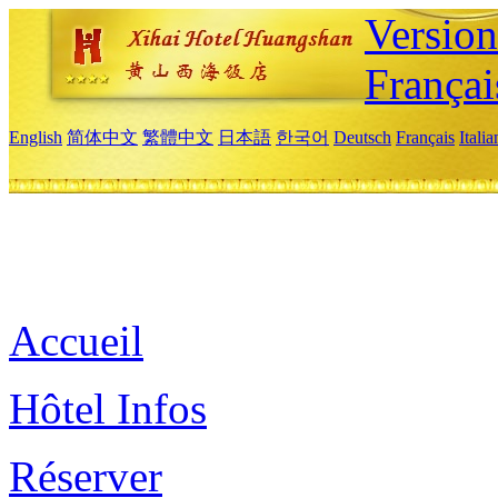
Versio
Françai
English
简体中文
繁體中文
日本語
한국어
Deutsch
Français
Itali
Accueil
Hôtel Infos
Réserver