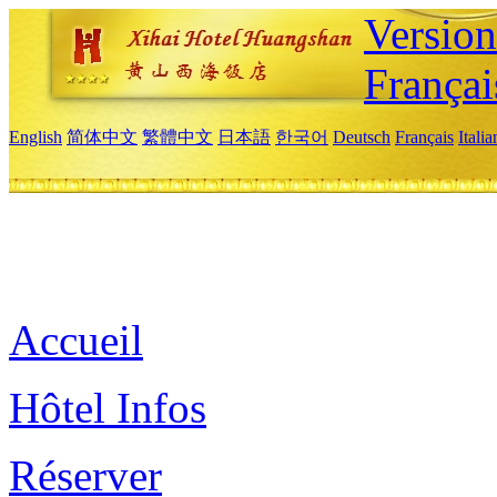
Versio
Françai
English
简体中文
繁體中文
日本語
한국어
Deutsch
Français
Itali
Accueil
Hôtel Infos
Réserver