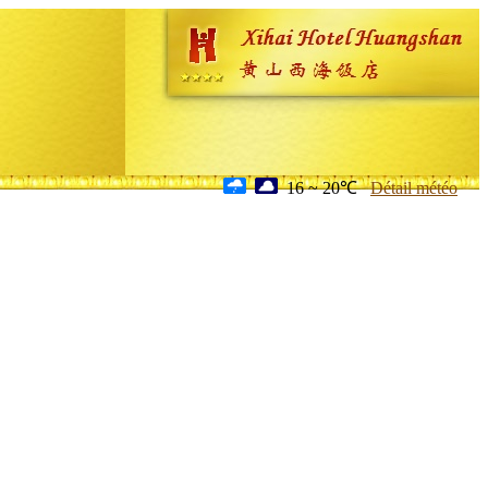
16 ~ 20℃
Détail météo