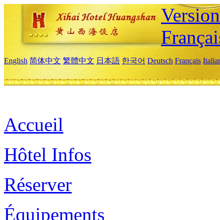
Versio
Françai
English
简体中文
繁體中文
日本語
한국어
Deutsch
Français
Itali
Accueil
Hôtel Infos
Réserver
Équipements