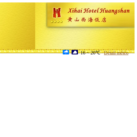
16 ~ 20℃
Détail météo