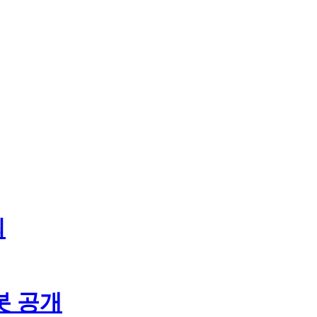
최
봇 공개