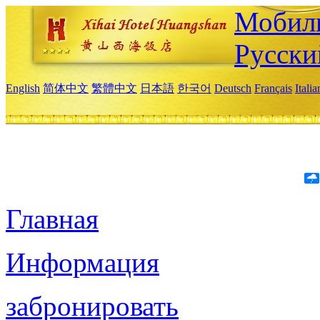
Мобиль
Русски
English
简体中文
繁體中文
日本語
한국어
Deutsch
Français
Itali
Главная
Информация
забронировать