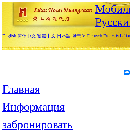
Мобиль
Русски
English
简体中文
繁體中文
日本語
한국어
Deutsch
Français
Itali
Главная
Информация
забронировать