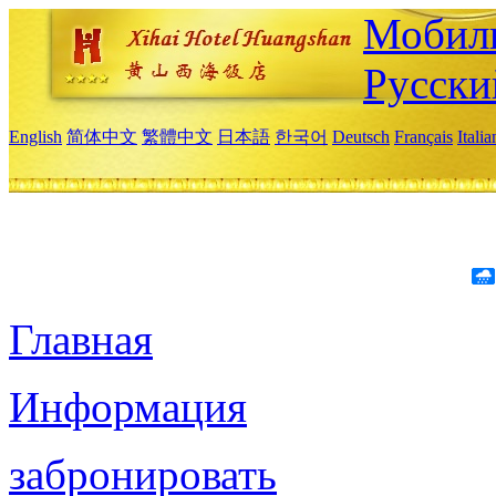
Мобиль
Русски
English
简体中文
繁體中文
日本語
한국어
Deutsch
Français
Itali
Главная
Информация
забронировать