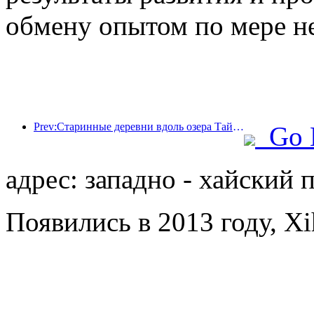
обмену опытом по мере н
Prev:Старинные деревни вдоль озера Тайху в Хучжоу провинции Чжэцзян начали реконструкцию и модернизацию, в которые было инвестировано около 1 млрд юаней.
Go 
адрес: западно - хайский 
Появились в 2013 году, Xi