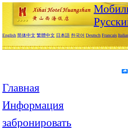
Мобиль
Русски
English
简体中文
繁體中文
日本語
한국어
Deutsch
Français
Itali
Главная
Информация
забронировать