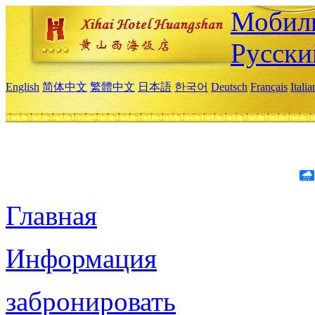
Мобиль
Русски
English
简体中文
繁體中文
日本語
한국어
Deutsch
Français
Itali
Главная
Информация
забронировать