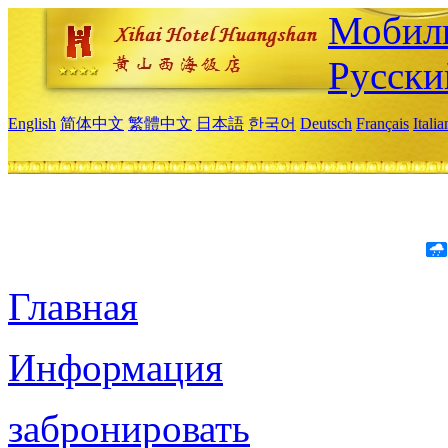
Мобиль
Русски
English
简体中文
繁體中文
日本語
한국어
Deutsch
Français
Itali
Главная
Информация
забронировать