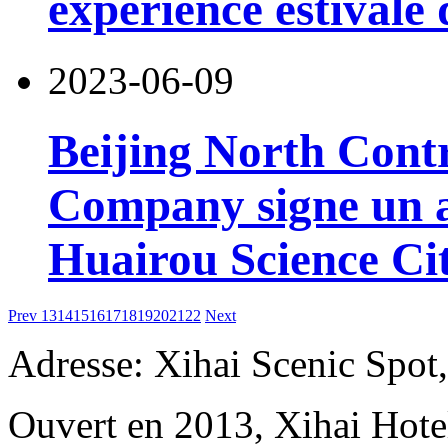
expérience estivale q
2023-06-09
Beijing North Contr
Company signe un a
Huairou Science Ci
Prev
13
14
15
16
17
18
19
20
21
22
Next
Adresse: Xihai Scenic Spot
Ouvert en 2013, Xihai Hot