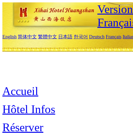
Versio
Françai
English
简体中文
繁體中文
日本語
한국어
Deutsch
Français
Itali
Accueil
Hôtel Infos
Réserver